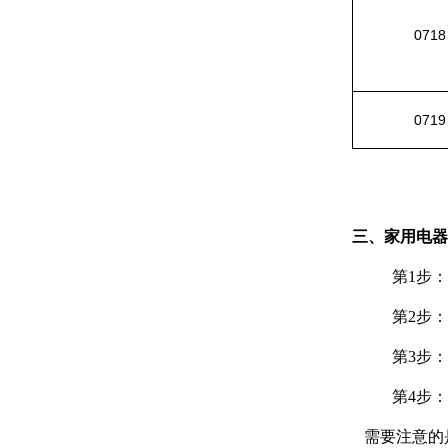
0718
0719
三、家用电器
第
1步
第
2步
第
3步
第
4步
需要注意的